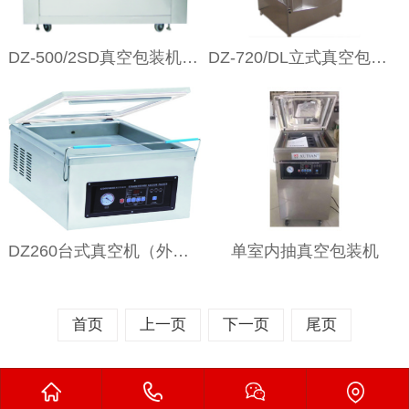
DZ-500/2SD真空包装机（深凹）
DZ-720/DL立式真空包装机
DZ260台式真空机（外销）
单室内抽真空包装机
首页
上一页
下一页
尾页