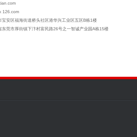
ian.com
 126.com
市宝安区福海街道桥头社区港华兴工业区五区B栋1楼
东莞市厚街镇下汴村富民路26号之一智诚产业园A栋15楼