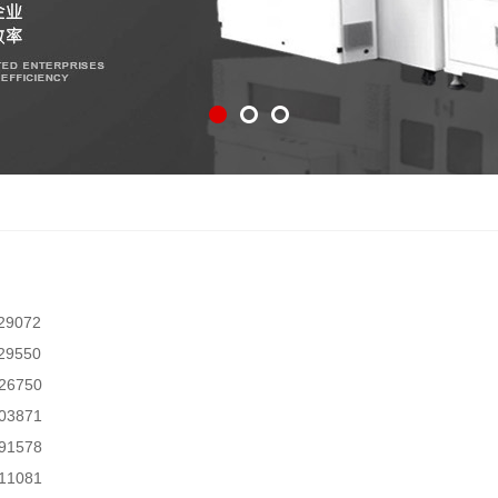
29072
29550
6750
3871
1578
1081