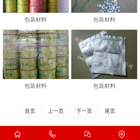
包装材料
包装材料
包装材料
包装材料
首页
上一页
下一页
尾页